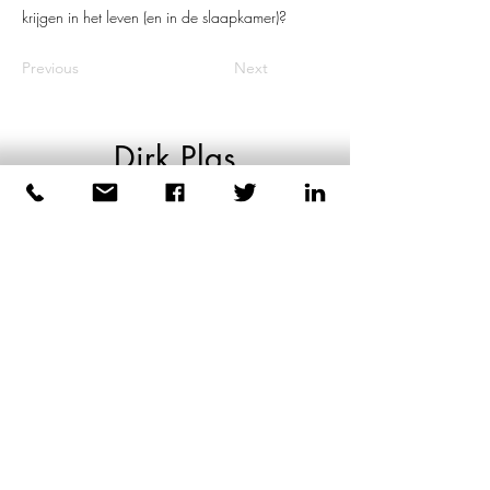
krijgen in het leven (en in de slaapkamer)?
Previous
Next
Dirk Plas
Lichaamsgerichte coaching
voor mannen
+31 6 44039223
-----
©2026 door Dirk Plas