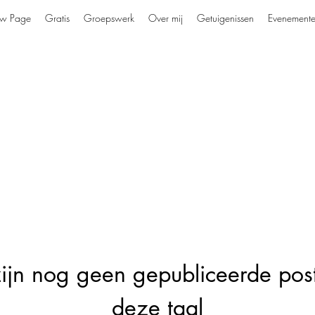
w Page
Gratis
Groepswerk
Over mij
Getuigenissen
Evenement
zijn nog geen gepubliceerde post
deze taal