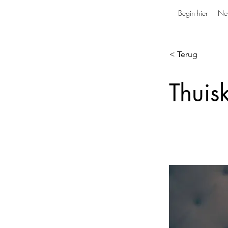
Begin hier
Ne
< Terug
Thuis