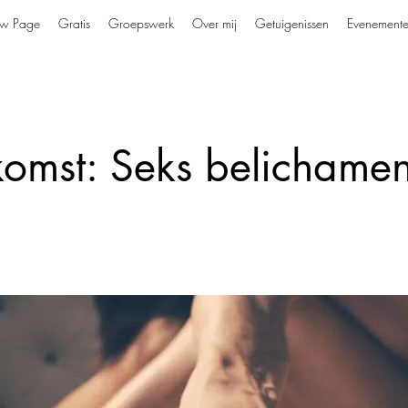
w Page
Gratis
Groepswerk
Over mij
Getuigenissen
Evenement
komst: Seks belichame