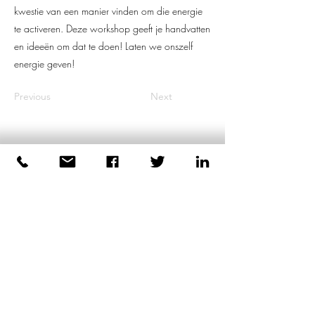
kwestie van een manier vinden om die energie
te activeren. Deze workshop geeft je handvatten
en ideeën om dat te doen! Laten we onszelf
energie geven!
Previous
Next
Dirk Plas
Lichaamsgerichte coaching
voor mannen
+31 6 44039223
-----
©2026 door Dirk Plas