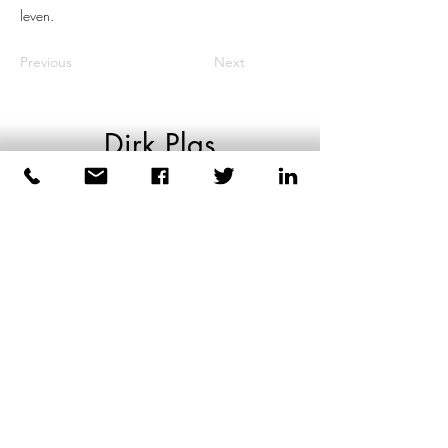
leven.
Previous
Next
Dirk Plas
Lichaamsgerichte coaching
voor mannen
+31 6 44039223
-----
©2026 door Dirk Plas