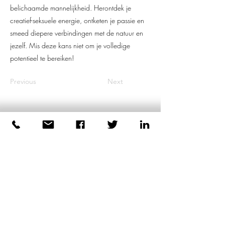
belichaamde mannelijkheid. Herontdek je
creatief-seksuele energie, ontketen je passie en
smeed diepere verbindingen met de natuur en
jezelf. Mis deze kans niet om je volledige
potentieel te bereiken!
Previous
Next
Dirk Plas
Lichaamsgerichte coaching
voor mannen
+31 6 44039223
-----