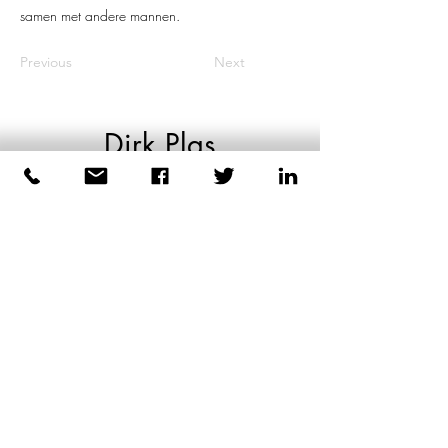
samen met andere mannen.
Previous
Next
Dirk Plas
Lichaamsgerichte coaching
voor mannen
+31 6 44039223
-----
©2026 door Dirk Plas