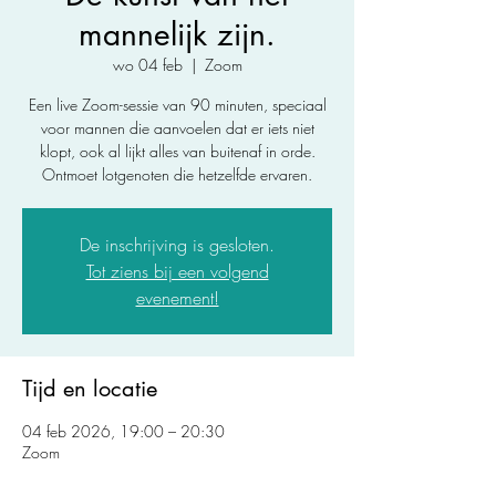
mannelijk zijn.
wo 04 feb
  |  
Zoom
Een live Zoom-sessie van 90 minuten, speciaal
voor mannen die aanvoelen dat er iets niet
klopt, ook al lijkt alles van buitenaf in orde.
Ontmoet lotgenoten die hetzelfde ervaren.
De inschrijving is gesloten.
Tot ziens bij een volgend
evenement!
Tijd en locatie
04 feb 2026, 19:00 – 20:30
Zoom