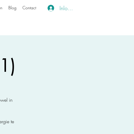
Inloggen
en
Blog
Contact
1)
owel in
rgie te