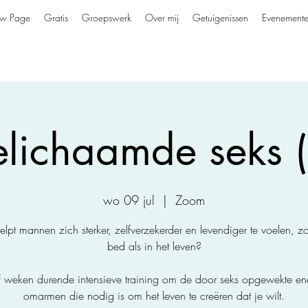
w Page
Gratis
Groepswerk
Over mij
Getuigenissen
Evenement
elichaamde seks (
wo 09 jul
  |  
Zoom
lpt mannen zich sterker, zelfverzekerder en levendiger te voelen, z
bed als in het leven?
jf weken durende intensieve training om de door seks opgewekte ene
omarmen die nodig is om het leven te creëren dat je wilt.