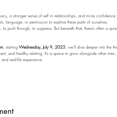
cy, a stronger sense of self in relationships, and more confidence
ls, language, or permission to explore these parts of ourselves.
to push through, to suppress. But beneath that, there’s often a quiet
am
, starting 
Wednesday, July 9, 2025
, we’ll dive deeper into the t
t, and healthy relating. It’s a space to grow alongside other men,
 and real-life experience. 
ment