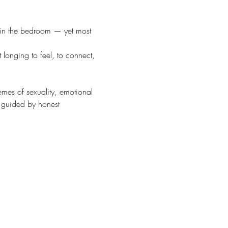
 in the bedroom — yet most 
 longing to feel, to connect, 
hemes of sexuality, emotional 
 guided by honest 