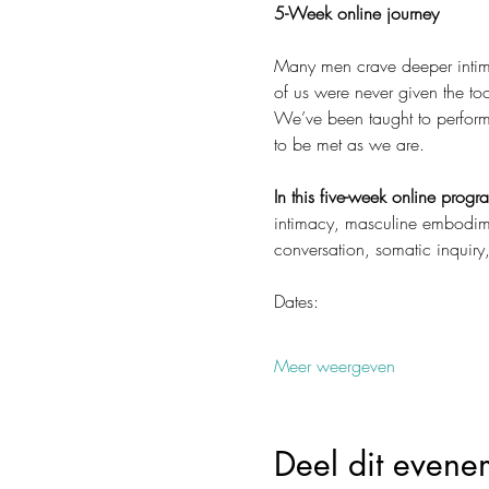
5-Week online journey
Many men crave deeper intima
of us were never given the too
We’ve been taught to perform, 
to be met as we are.
In this five-week online progr
intimacy, masculine embodimen
conversation, somatic inquiry,
Dates:
Meer weergeven
Deel dit evene