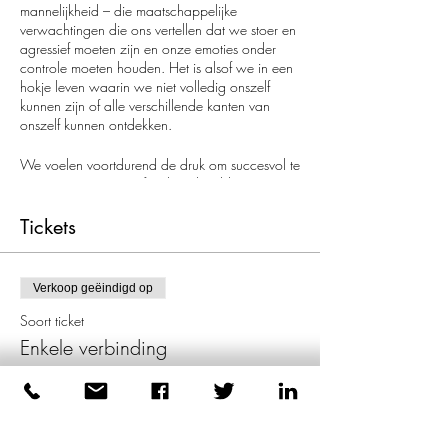
mannelijkheid – die maatschappelijke
verwachtingen die ons vertellen dat we stoer en
agressief moeten zijn en onze emoties onder
controle moeten houden. Het is alsof we in een
hokje leven waarin we niet volledig onszelf
kunnen zijn of alle verschillende kanten van
onszelf kunnen ontdekken.
We voelen voortdurend de druk om succesvol te
zijn in onze carrière, fysiek sterk te blijven en
goed te presteren in de slaapkamer. En als we
daar niet aan voldoen, kan dat ons behoorlijk
Tickets
van streek maken.
In onze relaties wordt van ons verwacht dat we
Verkoop geëindigd op
sterke, zwijgzame types zijn – waardoor het
moeilijk is om ons open te stellen of eerlijke
Soort ticket
gesprekken te voeren over hoe we ons voelen.
Enkele verbinding
En als we emotioneel worstelen, is het alsof we
er niet over mogen praten, wat de situatie alleen
Prijs
maar verergert.
£ 0,00
Het ergste? Giftige mannelijkheid zorgt ervoor