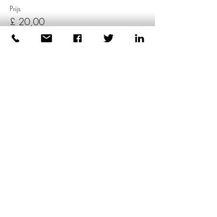
Prijs
£ 20,00
+£ 0,50 servicekosten ticket
Verkoop geëindigd op
Soort ticket
Los lidmaatschapskaart
Prijs
£ 17,50
+£ 0,44 servicekosten ticket
Deel dit evenement