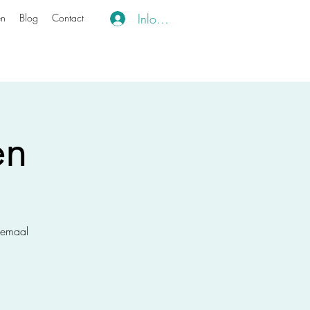
Inloggen
en
Blog
Contact
en
lemaal