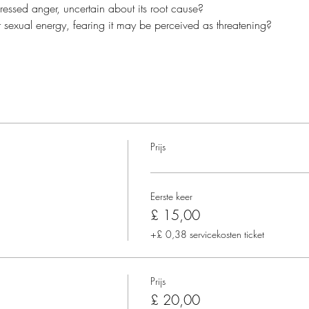
essed anger, uncertain about its root cause?
 sexual energy, fearing it may be perceived as threatening?
Prijs
Eerste keer
£ 15,00
+£ 0,38 servicekosten ticket
Prijs
£ 20,00