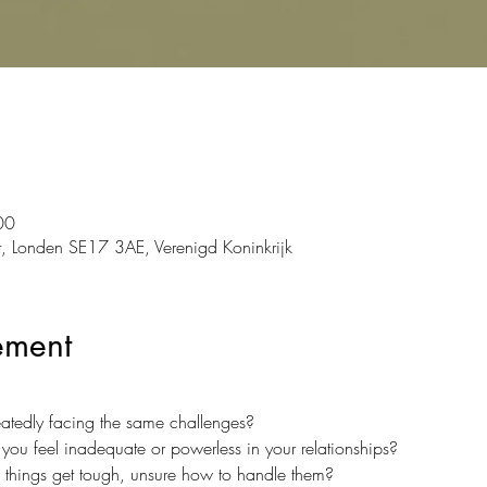
00
, Londen SE17 3AE, Verenigd Koninkrijk
ement
eatedly facing the same challenges?
ou feel inadequate or powerless in your relationships?
things get tough, unsure how to handle them?