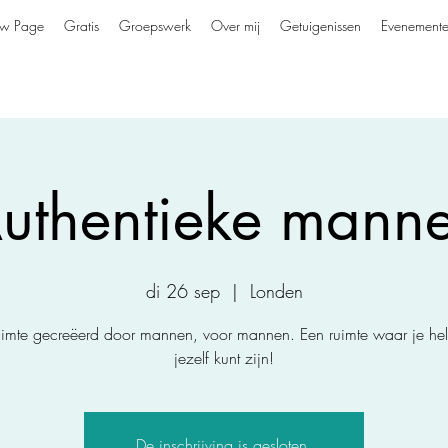
w Page
Gratis
Groepswerk
Over mij
Getuigenissen
Evenement
uthentieke mann
di 26 sep
  |  
Londen
uimte gecreëerd door mannen, voor mannen. Een ruimte waar je he
jezelf kunt zijn!
De inschrijving is gesloten.