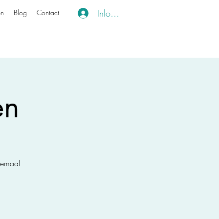
Inloggen
en
Blog
Contact
en
lemaal