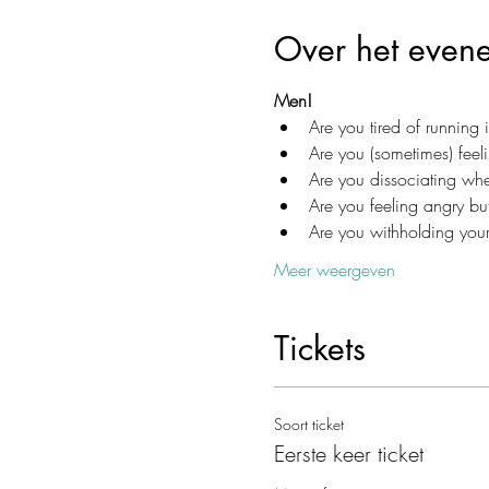
Over het even
Men!
Are you tired of running
Are you (sometimes) feeli
Are you dissociating whe
Are you feeling angry bu
Are you withholding you
Meer weergeven
Tickets
Soort ticket
Eerste keer ticket