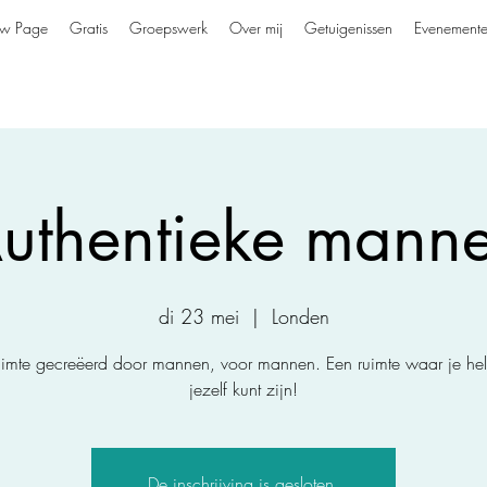
w Page
Gratis
Groepswerk
Over mij
Getuigenissen
Evenement
uthentieke mann
di 23 mei
  |  
Londen
uimte gecreëerd door mannen, voor mannen. Een ruimte waar je he
jezelf kunt zijn!
De inschrijving is gesloten.